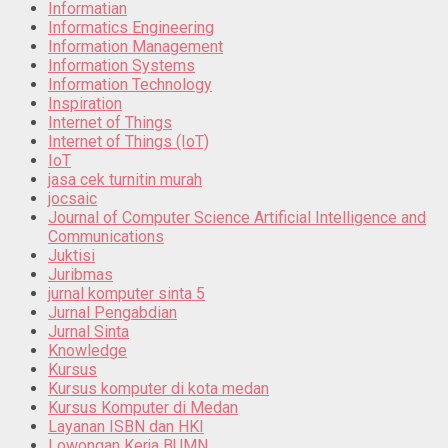
Informatian
Informatics Engineering
Information Management
Information Systems
Information Technology
Inspiration
Internet of Things
Internet of Things (IoT)
IoT
jasa cek turnitin murah
jocsaic
Journal of Computer Science Artificial Intelligence and
Communications
Juktisi
Juribmas
jurnal komputer sinta 5
Jurnal Pengabdian
Jurnal Sinta
Knowledge
Kursus
Kursus komputer di kota medan
Kursus Komputer di Medan
Layanan ISBN dan HKI
Lowongan Kerja BUMN