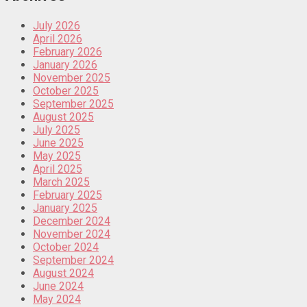
July 2026
April 2026
February 2026
January 2026
November 2025
October 2025
September 2025
August 2025
July 2025
June 2025
May 2025
April 2025
March 2025
February 2025
January 2025
December 2024
November 2024
October 2024
September 2024
August 2024
June 2024
May 2024