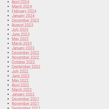
April 2024
March 2024
February 2024
January 2024
December 2023
August 2023
July 2023
June 2023
May 2023
March 2023
January 2023
December 2022
November 2022
October 2022
September 2022
July 2022
June 2022
May 2022
April 2022
March 2022
January 2022
December 2021
November 2021
September 2021