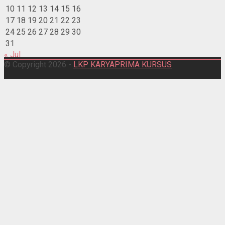
10
11
12
13
14
15
16
17
18
19
20
21
22
23
24
25
26
27
28
29
30
31
« Jul
© Copyright 2026 -
LKP KARYAPRIMA KURSUS