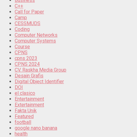
Business
C++
Call for Paper
Camp
CESSMUDS
Coding
Computer Networks
Computer Systems
Course
CPNS
cpns 2023
CPNS 2024
CV. Raskha Media Group
Desain Grafis
Digital Object Identifier
DOI
el clasico
Entertainment
Extertainment
Fakta Unik
Featured
football
google nano banana
health