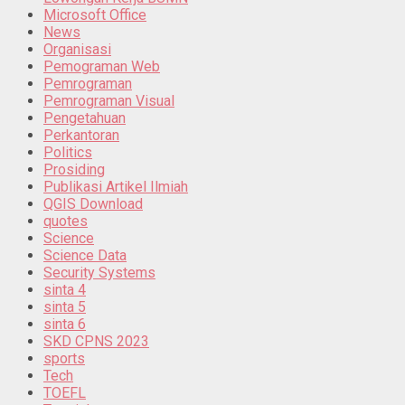
Microsoft Office
News
Organisasi
Pemograman Web
Pemrograman
Pemrograman Visual
Pengetahuan
Perkantoran
Politics
Prosiding
Publikasi Artikel Ilmiah
QGIS Download
quotes
Science
Science Data
Security Systems
sinta 4
sinta 5
sinta 6
SKD CPNS 2023
sports
Tech
TOEFL