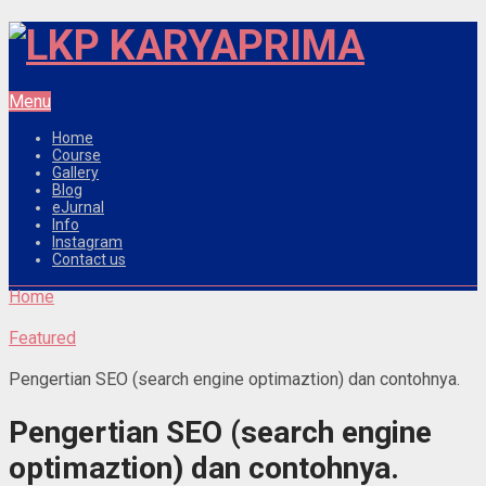
Menu
Home
Course
Gallery
Blog
eJurnal
Info
Instagram
Contact us
Home
Featured
Pengertian SEO (search engine optimaztion) dan contohnya.
Pengertian SEO (search engine
optimaztion) dan contohnya.