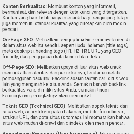
Konten Berkualitas:
Membuat konten yang informatif,
bermanfaat, dan relevan dengan kata kunci yang ditargetkan.
Konten yang baik tidak hanya menarik bagi pengunjung tetapi
juga memenuhi standar kualitas yang ditetapkan oleh mesin
pencari.
On-Page SEO:
Melibatkan pengoptimalan elemen-elemen di
dalam situs web itu sendiri, seperti judul halaman (title tags),
meta deskripsi, heading tags (H1, H2, H3), URL yang SEO-
friendly, dan penggunaan kata kunci dalam teks.
Off-Page SEO:
Melibatkan upaya di luar situs web untuk
meningkatkan otoritas dan peringkatnya, terutama melalui
pembangunan backlink. Backlink adalah tautan dari situs web
lain yang mengarah ke situs Anda. Semakin banyak backlink
berkualitas yang dimiliki situs Anda, semakin tinggi
kemungkinan peringkatnya akan meningkat.
Teknis SEO (Technical SEO):
Melibatkan aspek teknis dari
situs web, seperti kecepatan halaman, mobile-friendliness,
struktur URL, dan peta situs (sitemap). Ini memastikan bahwa
situs web mudah di-crawl dan diindeks oleh mesin pencari.
Pengalaman Pengguna (User Experience):
Mesin pencari