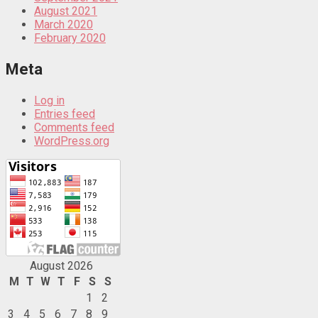
August 2021
March 2020
February 2020
Meta
Log in
Entries feed
Comments feed
WordPress.org
August 2026
M
T
W
T
F
S
S
1
2
3
4
5
6
7
8
9