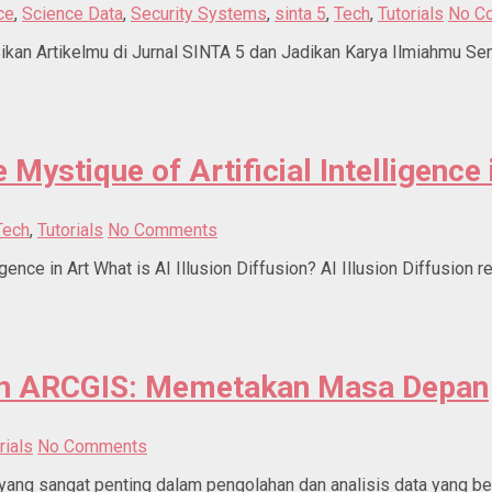
ce
,
Science Data
,
Security Systems
,
sinta 5
,
Tech
,
Tutorials
No C
ikan Artikelmu di Jurnal SINTA 5 dan Jadikan Karya Ilmiahmu S
e Mystique of Artificial Intelligence 
Tech
,
Tutorials
No Comments
ligence in Art What is AI Illusion Diffusion? AI Illusion Diffusion
gan ARCGIS: Memetakan Masa Depan
rials
No Comments
ang sangat penting dalam pengolahan dan analisis data yang ber