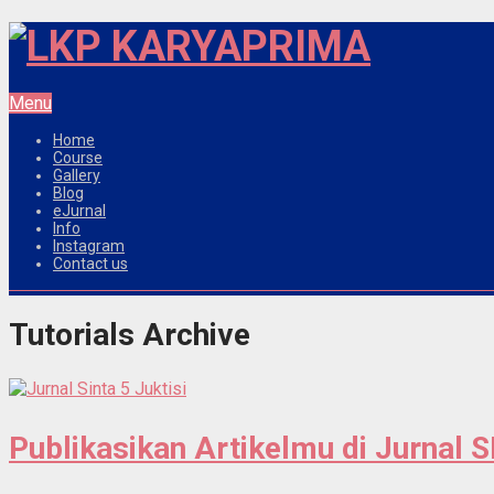
Menu
Home
Course
Gallery
Blog
eJurnal
Info
Instagram
Contact us
Tutorials Archive
Publikasikan Artikelmu di Jurnal 