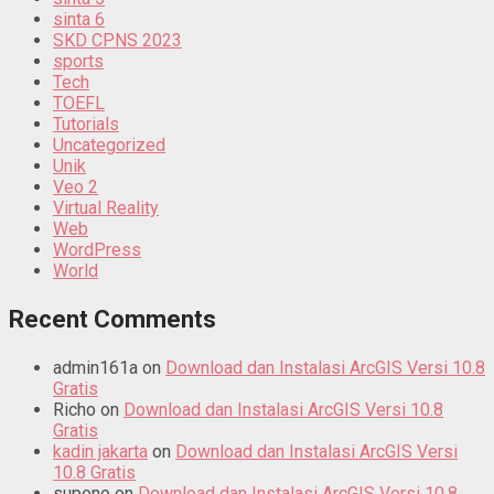
sinta 6
SKD CPNS 2023
sports
Tech
TOEFL
Tutorials
Uncategorized
Unik
Veo 2
Virtual Reality
Web
WordPress
World
Recent Comments
admin161a
on
Download dan Instalasi ArcGIS Versi 10.8
Gratis
Richo
on
Download dan Instalasi ArcGIS Versi 10.8
Gratis
kadin jakarta
on
Download dan Instalasi ArcGIS Versi
10.8 Gratis
supeno
on
Download dan Instalasi ArcGIS Versi 10.8