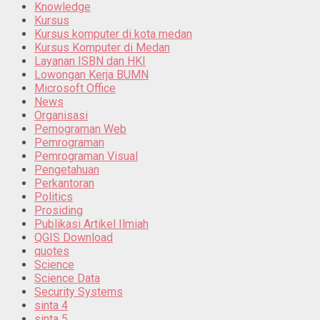
Knowledge
Kursus
Kursus komputer di kota medan
Kursus Komputer di Medan
Layanan ISBN dan HKI
Lowongan Kerja BUMN
Microsoft Office
News
Organisasi
Pemograman Web
Pemrograman
Pemrograman Visual
Pengetahuan
Perkantoran
Politics
Prosiding
Publikasi Artikel Ilmiah
QGIS Download
quotes
Science
Science Data
Security Systems
sinta 4
sinta 5