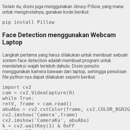
Selain itu, disini juga menggunakan
library
Pillow, yang mana
untuk menginstalnya, gunakan kode berikut :
pip install Pillow
Face Detection menggunakan Webcam
Laptop
Langkah pertama yang harus dilakukan untuk membuat sebuah
sistem face detection adalah membuat program untuk
mendeteksi wajah terlebih dahulu. Disini penulis
menggunakan kamera bawaan dari laptop, sehingga penulisan
file python nya dapat dilakukan seperti berikut.
import cv2

cam = cv2.VideoCapture(0)

while True:

retV, frame = cam.read()

abuAbu = cv2.cvtColor(frame, cv2.COLOR_BGR2G
cv2.imshow('Camera',frame)

cv2.imshow('CameraKu', abuAbu)

k = cv2.waitKey(1) & 0xFF
