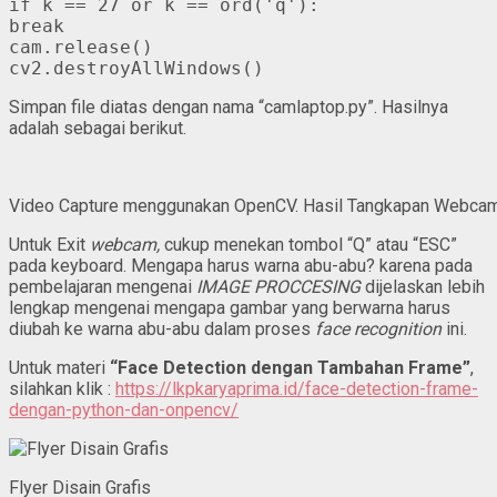
if k == 27 or k == ord('q'):

break

cam.release()

Simpan file diatas dengan nama “camlaptop.py”. Hasilnya
adalah sebagai berikut.
Video Capture menggunakan OpenCV. Hasil Tangkapan Webcam 
Untuk Exit
webcam,
cukup menekan tombol “Q” atau “ESC”
pada keyboard. Mengapa harus warna abu-abu? karena pada
pembelajaran mengenai
IMAGE PROCCESING
dijelaskan lebih
lengkap mengenai mengapa gambar yang berwarna harus
diubah ke warna abu-abu dalam proses
face recognition
ini.
Untuk materi
“Face Detection dengan Tambahan Frame”
,
silahkan klik :
https://lkpkaryaprima.id/face-detection-frame-
dengan-python-dan-onpencv/
Flyer Disain Grafis