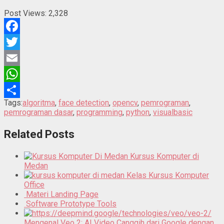
Post Views:
2,328
Facebook
Twitter
Email
WhatsApp
Tags:
algoritma
,
face detection
,
opencv
,
pemrograman
,
Share
pemrograman dasar
,
programming
,
python
,
visualbasic
Related Posts
Kursus Komputer di
Medan
Kelas Kursus Komputer
Office
Materi Landing Page
Software Prototype Tools
Mengenal Veo 2: AI Video Canggih dari Google dengan